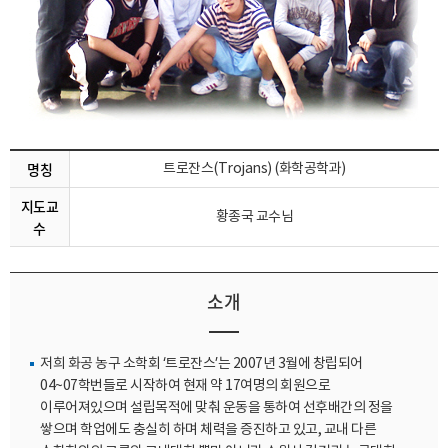
명칭
트로잔스(Trojans) (화학공학과)
지도교
황종국 교수님
수
소개
저희 화공 농구 소학회 ‘트로잔스’는 2007년 3월에 창립되어
04~07학번들로 시작하여 현재 약 17여명의 회원으로
이루어져있으며 설립목적에 맞춰 운동을 통하여 선후배간의 정을
쌓으며 학업에도 충실히 하며 체력을 증진하고 있고, 교내 다른